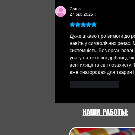
стандарты
Саша
27 окт. 2025 г.
Оценка: 5 из 5 звезд.
Дуже цікаво про вимоги до р
навіть у символічних речах.
системність. Без організова
увагу на технічні дрібниці, як
вентиляції та світлозахисту. 
вже «нагорода» для тварин і
Лайк
Ответить
НАШИ РАБОТЫ: