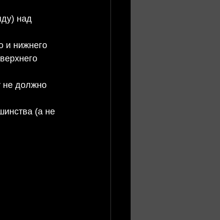
ду) над 
о и нижнего 
 верхнего 
у не должно 
шинства (а не 