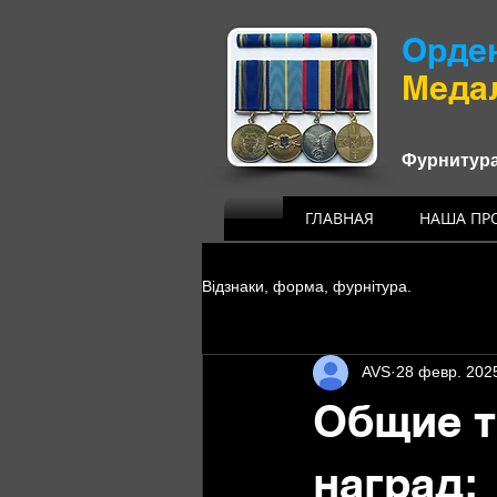
Орде
​Мед
Фурнитура
ГЛАВНАЯ
НАША ПР
Відзнаки, форма, фурнітура.
AVS
28 февр. 2025
Общие т
наград: