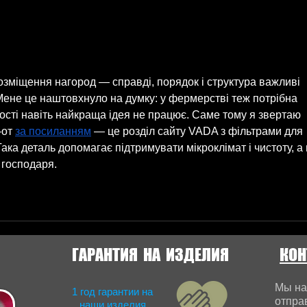
советы
озміщення нагород — справді, порядок і структура важливі 
 Мене це наштовхнуло на думку: у фермерстві теж потрібна 
ності навіть найкраща ідея не працює. Саме тому я звертаю 
-от 
за посиланням
 — це розділ сайту VADA з фільтрами для 
Така деталь допомагає підтримувати мікроклімат і чистоту, а 
 господаря.
ГАРАНТИЯ НА ИЗДЕЛИЯ
КОН
Мы на
1 год
гарантии на
отпра
наши изделия