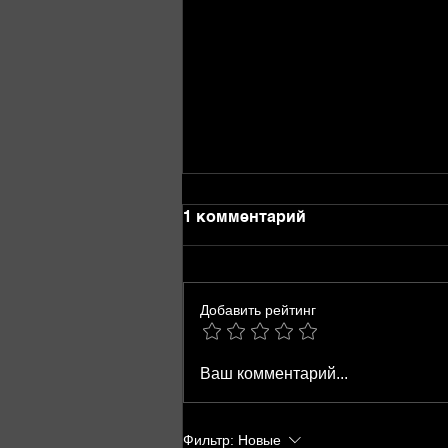
1 комментарий
Добавить рейтинг
Армейские
Ваш комментарий...
идентификационные
жетоны: история,
значение и современные
Фильтр:
Новые