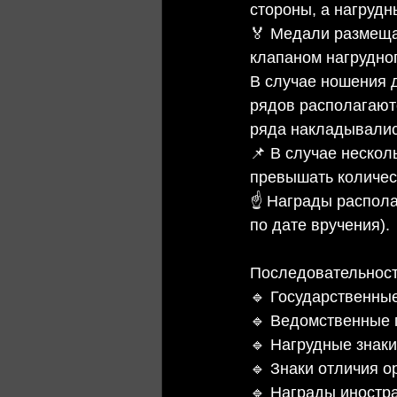
стороны, а нагрудн
🏅 Медали размеща
клапаном нагрудног
В случае ношения д
рядов располагаютс
ряда накладывалис
📌 В случае нескол
превышать количест
☝️ Награды распола
по дате вручения).
Последовательност
🔹 Государственны
🔹 Ведомственные 
🔹 Нагрудные знаки
🔹 Знаки отличия 
🔹 Награды иностр