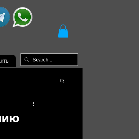
АКТЫ
нию