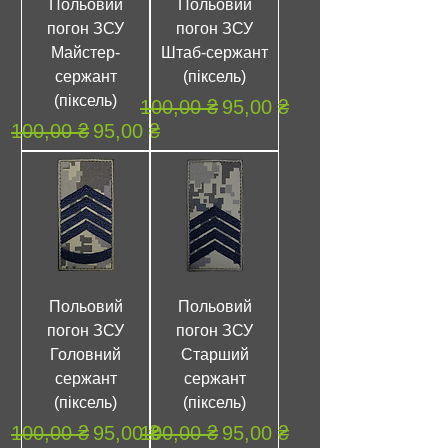
Польовий
Польовий
погон ЗСУ
погон ЗСУ
Майстер-
Штаб-сержант
сержант
(піксель)
(піксель)
Обычная цена
Цена со скидкой
100,00 ₴
95,00 ₴
Обычная цена
Цена со скидкой
100,00 ₴
95,00 ₴
Польовий
Польовий
погон ЗСУ
погон ЗСУ
Головний
Старший
сержант
сержант
(піксель)
(піксель)
Обычная цена
Цена со скидкой
Обычная цена
Цена со скидкой
100,00 ₴
95,00 ₴
100,00 ₴
95,00 ₴