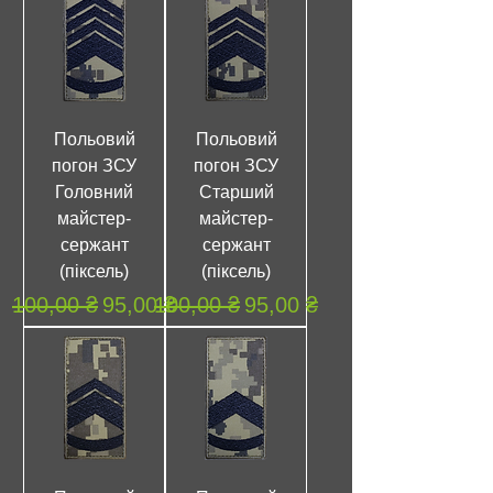
Польовий
Польовий
погон ЗСУ
погон ЗСУ
Головний
Старший
майстер-
майстер-
сержант
сержант
(піксель)
(піксель)
Обычная цена
Цена со скидкой
Обычная цена
Цена со скидкой
100,00 ₴
95,00 ₴
100,00 ₴
95,00 ₴