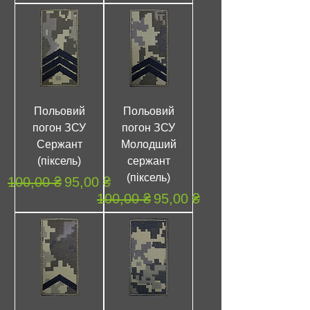
Польовий
Польовий
погон ЗСУ
погон ЗСУ
Сержант
Молодший
(піксель)
сержант
(піксель)
Обычная цена
Цена со скидкой
100,00 ₴
95,00 ₴
Обычная цена
Цена со скидкой
100,00 ₴
95,00 ₴