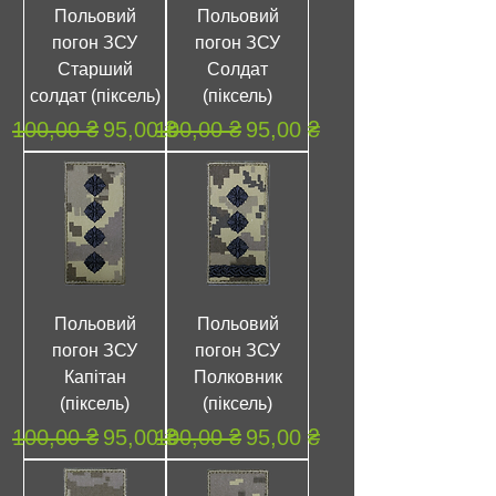
Польовий
Польовий
погон ЗСУ
погон ЗСУ
Старший
Солдат
солдат (піксель)
(піксель)
Обычная цена
Цена со скидкой
Обычная цена
Цена со скидкой
100,00 ₴
95,00 ₴
100,00 ₴
95,00 ₴
Польовий
Польовий
погон ЗСУ
погон ЗСУ
Капітан
Полковник
(піксель)
(піксель)
Обычная цена
Цена со скидкой
Обычная цена
Цена со скидкой
100,00 ₴
95,00 ₴
100,00 ₴
95,00 ₴