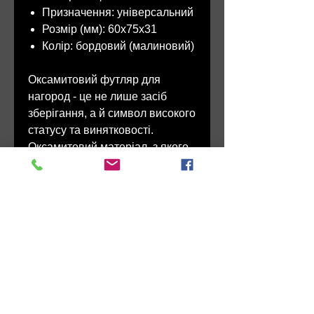
Призначення: універсальний
Розмір (мм): 60х75х31
Колір: бордовий (малиновий)
Оксамитовий футляр для
нагород - це не лише засіб
зберігання, а й символ високого
статусу та винятковості.
Оксамитовий матеріал, з якого
виготовлений цей футляр,
надає йому неперевершену
текстуру та вишуканість, що
підкреслить вагу та
значущість нагороди.
НАШИ РАБОТЫ: