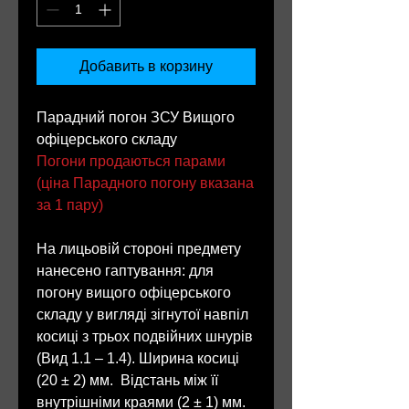
Добавить в корзину
Парадний погон ЗСУ Вищого
офіцерського складу
Погони продаються парами
(ціна Парадного погону вказана
за 1 пару)
На лицьовій стороні предмету
нанесено гаптування: для
погону вищого офіцерського
складу у вигляді зігнутої навпіл
косиці з трьох подвійних шнурів
(Вид 1.1 – 1.4). Ширина косиці
(20 ± 2) мм. Відстань між її
внутрішніми краями (2 ± 1) мм.