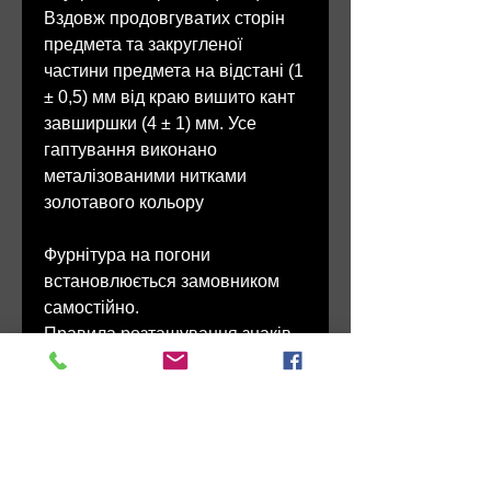
Вздовж продовгуватих сторін
предмета та закругленої
частини предмета на відстані (1
± 0,5) мм від краю вишито кант
завширшки (4 ± 1) мм. Усе
гаптування виконано
металізованими нитками
золотавого кольору
Фурнітура на погони
встановлюється замовником
самостійно.
Правила розташування знаків
розрізнення на
погонах
(Таблиця)
Розділ магазину для
замовлення фурнітури