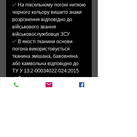
✅ На піксельному погоні ниткою
чорного кольору вишито знаки
розрізнення відповідно до
військового звання
військовослужбовця ЗСУ
✅ В якості тканини основи
погона використовується
тканина змішана, бавовняна
або камвольна відповідно до
ТУ У 13.2-00034022-024:2015
✅ Для виконання вишивки на
погоні використовуються нитки
вишивальні із стійкістю
пофарбування до дії світла від
4 до 5 балів (ДСТУ ISO 105-В02)
У нас також можна замовити:
ПАРАДНІ погони та
ПОВСЯКДЕННІ погони-муфти