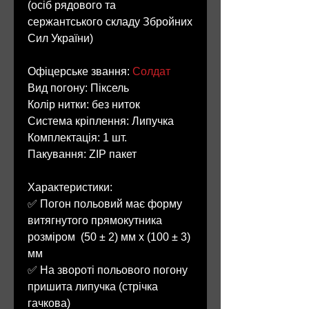
(осіб рядового та
сержантського складу Збройних
Сил України)
Офіцерське звання:
Солдат
Вид погону: Піксель
Колір нитки: без ниток
Система кріплення: Липучка
Комплектація: 1 шт.
Пакування: ZIP пакет
Характеристики:
✅ Погон польовий має форму
витягнутого прямокутника
розміром (50 ± 2) мм х (100 ± 3)
мм
✅ На звороті польового погону
пришита липучка (стрічка
гачкова)