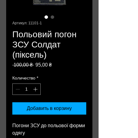
Артикул: 11101-1
Польовий погон
ЗСУ Солдат
(піксель)
Обычная
Спеццена
 100,00 ₴ 
95,00 ₴
цена
Количество
*
Добавить в корзину
Погони ЗСУ до польової форми
одягу