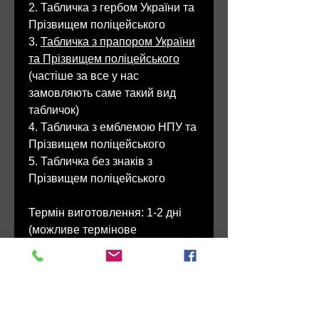
2. Табличка з гербом України та
Прізвищем поліцейського
3.
Табличка з прапором України
та Прізвищем поліцейського
(частіше за все у нас
замовляють саме такий вид
табличок)
4. Табличка з емблемою НПУ та
Прізвищем поліцейського
5. Табличка без знаків з
Прізвищем поліцейського
Термін виготовлення: 1-2 дні
(можливе термінове
виготовлення від 30 хвилин)
Мінімальне замовлення: - від 1
шт (знижка 10% при замовленні
від 10 шт)
Матеріал основи: - алюмінієва