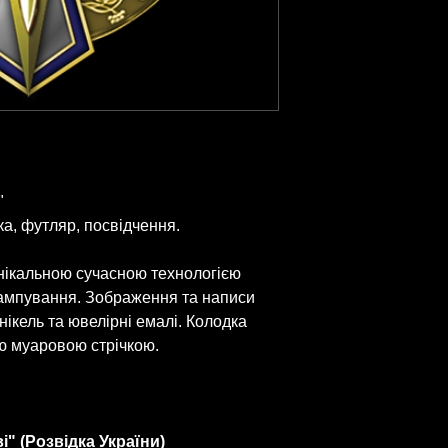
"
ка, футляр, посвідчення.
унікальною сучасною технологією
ампування. Зображення та написи
нікель та ювелірні емалі. Колодка
 муаровою стрічкою.
і" (Розвідка України)