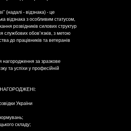
" (надалі - відзнака) - це
ка відзнака з особливим статусом,
кання розвідників силових структур
я службових обов’язків, з метою
тва до працівників та ветеранів
ля нагородження за зразкове
ку та успіхи у професійній
И НАГОРОДЖЕНІ:
озвідки України
 формувань;
цького складу;