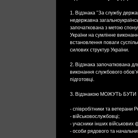
1. Відзнака "За службу державі
недержавна загальноукраїнсь
започаткована з метою спону
України на сумлінне виконанн
встановлення поваги суспільс
силових структур України.
2. Відзнака започаткована д
виконання службового обов’яз
підготовці.
3. Відзнакою МОЖУТЬ БУТ
- співробітники та ветерани Р
- військовослужбовці;
- учасники інших військових
- особи рядового та начальни