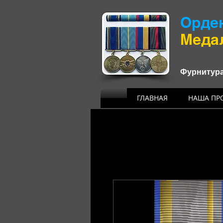
Орде
​Мед
Фурнитура
ГЛАВНАЯ
НАША ПР