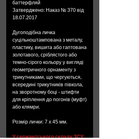
баттерфляй
Затверджено: Наказ № 370 від
18.07.2017
Дугоподібна личка
суцільноштампована з металу,
пластику, вишита або гаптована
золотавого, сріблястого або
темно-сірого кольору у вигляді
геометричного орнаменту з
трикутниками, що чергуються,
всередині трикутників півкола,
на зворотному боці - штифти
для кріплення до погонів (муфт)
або клямри.
Розмір лички: 7 х 45 мм.
У сержантського складу ЗСУ