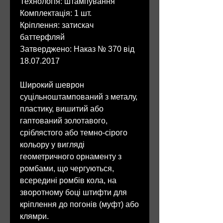
Технологія: штампування
Комплектація: 1 шт.
Кріплення: затискач
баттерфляй
Затверджено: Наказ № 370 від
18.07.2017
Широкий шеврон
суцільноштампований з металу,
пластику, вишитий або
гаптований золотавого,
сріблястого або темно-сірого
кольору у вигляді
геометричного орнаменту з
ромбами, що чергуються,
всередині ромбів кола, на
зворотному боці штифти для
кріплення до погонів (муфт) або
клямри.