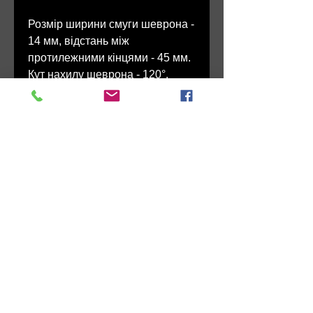
Розмір ширини смуги шеврона -
14 мм, відстань між
протилежними кінцями - 45 мм.
Кут нахилу шеврона - 120°.
У сержантського складу ЗСУ
шеврони на погонах
розміщуються на відстані 5
мм від нижнього краю погона
до нижнього краю шеврона,
наступні розміщуються вище
першого шеврона з
проміжками 2 мм.
Наказ МОУ № 238 від
03.06.2020 р. (п. V.1.10)