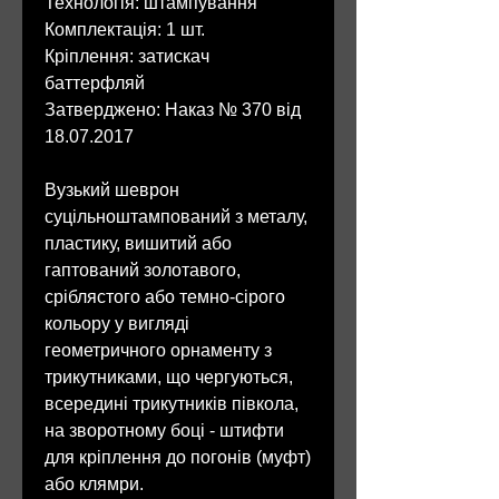
Технологія: штампування
Комплектація: 1 шт.
Кріплення: затискач
баттерфляй
Затверджено: Наказ № 370 від
18.07.2017
Вузький шеврон
суцільноштампований з металу,
пластику, вишитий або
гаптований золотавого,
сріблястого або темно-сірого
кольору у вигляді
геометричного орнаменту з
трикутниками, що чергуються,
всередині трикутників півкола,
на зворотному боці - штифти
для кріплення до погонів (муфт)
або клямри.