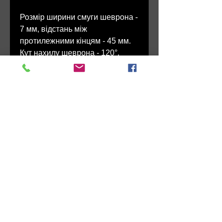
Розмір ширини смуги шеврона -
7 мм, відстань між
протилежними кінцям - 45 мм.
Кут нахилу шеврона - 120°.
У сержантського складу ЗСУ
шеврони на погонах
розміщуються на відстані 5
мм від нижнього краю погона
до нижнього краю шеврона,
наступні розміщуються вище
першого шеврона з
проміжками 2 мм.
Наказ МОУ № 238 від
03.06.2020 р. (п. V.1.10)