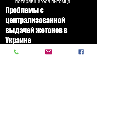
потерявшегося питомца
Проблемы с 
централизованной 
выдачей жетонов в 
Украине
Несмотря на критическую важность 
военных жетонов, процесс их 
централизованной выдачи в Украине 
сталкивается с рядом вызовов, 
особенно в условиях 
полномасштабной войны. ⏳
Основные проблемы:
Бюрократические задержки
: 
процесс получения 
официальных жетонов может 
длиться от нескольких недель до 
месяцев